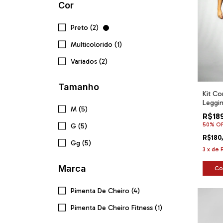
Cor
Preto (2)
Multicolorido (1)
Variados (2)
Tamanho
Kit Co
Leggin
M (5)
Cirrê 
R$18
50% O
G (5)
R$180
Gg (5)
3
x
de
Marca
Co
Pimenta De Cheiro (4)
Pimenta De Cheiro Fitness (1)