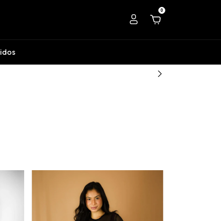
0
idos