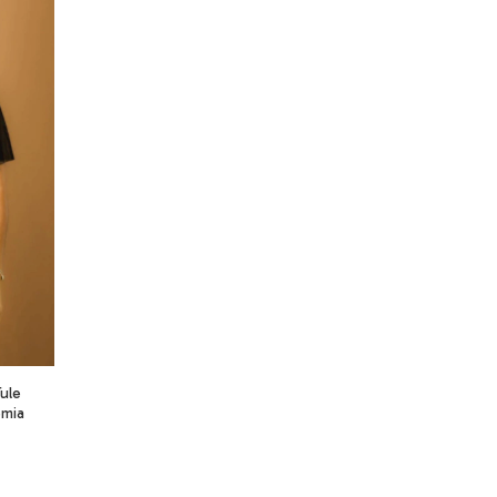
Tule
emia