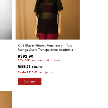
Kit 2 Blusas Fitness Feminina em Tule
Manga Curta Transparente Academia
R$92,90
50% OFF
comprando 6 ou mais
R$88,26
com
Pix
3
x
de
R$30,97
sem juros
Comprar