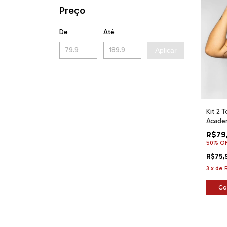
Preço
De
Até
Aplicar
Kit 2 
Acade
Confor
R$79
50% O
R$75,
3
x
de
Co