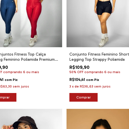
njuntos Fitness Top Calça
Conjunto Fitness Feminino Short
g Feminino Poliamida Premium
Legging Top Strappy Poliamida
Ikat Wonder Canelado
9,90
R$109,90
FF
comprando 6 ou mais
50% OFF
comprando 6 ou mais
,41
R$104,41
com
Pix
com
Pix
R$63,30
sem juros
3
x
de
R$36,63
sem juros
mprar
Comprar