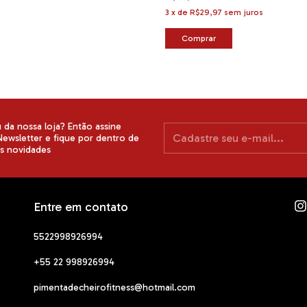
3
x
de
R$29,97
sem juros
Comprar
da nossa loja? Então assine
ewsletter e fique por dentro de
as novidades
Entre em contato
5522998926994
+55 22 998926994
pimentadecheirofitness@hotmail.com