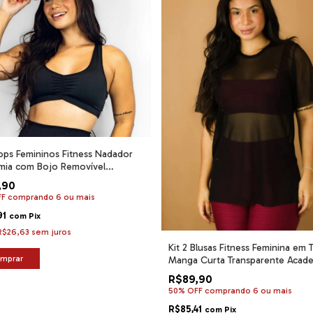
Tops Femininos Fitness Nadador
mia com Bojo Removível
tável para Treino
,90
FF
comprando 6 ou mais
91
com
Pix
R$26,63
sem juros
Kit 2 Blusas Fitness Feminina em 
mprar
Manga Curta Transparente Acad
R$89,90
50% OFF
comprando 6 ou mais
R$85,41
com
Pix