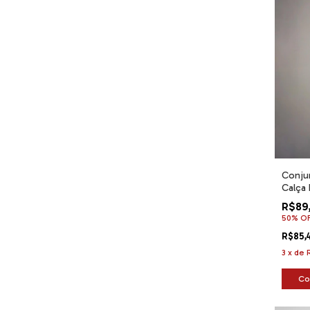
Conjun
Calça 
R$89
50% O
R$85,
3
x
de
Co