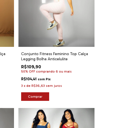
lça
Conjunto Fitness Feminino Top Calça
o
Legging Bolha Anticelulite
R$109,90
50% OFF
comprando 6 ou mais
R$104,41
com
Pix
3
x
de
R$36,63
sem juros
Comprar