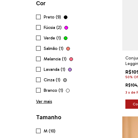
Cor
Preto (9)
Fúcsia (2)
Verde (1)
Salmão (1)
Conjun
Melancia (1)
Leggi
Premi
Lavanda (1)
R$10
50% O
Cinza (1)
R$104
Branco (1)
3
x
de
Ver mais
Co
Tamanho
M (10)