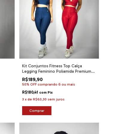
Kit Conjuntos Fitness Top Calça
Legging Feminino Poliamida Premium
Cirrê Ikat Wonder Canelado
R$189,90
50% OFF
comprando 6 ou mais
R$180,41
com
Pix
3
x
de
R$63,30
sem juros
Comprar