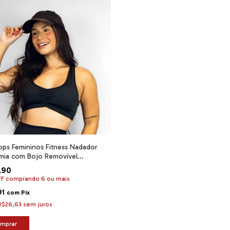
Tops Femininos Fitness Nadador
mia com Bojo Removível
tável para Treino
,90
FF
comprando 6 ou mais
91
com
Pix
R$26,63
sem juros
mprar