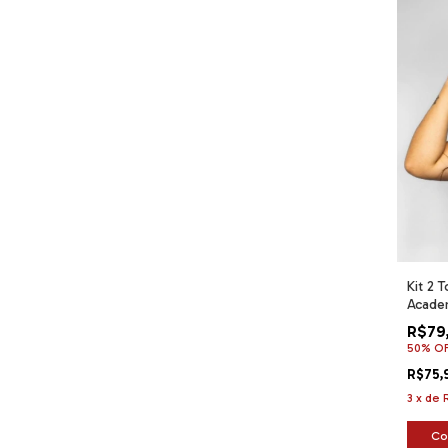
Kit 2 
Acade
Confor
R$79
50% O
R$75,
3
x
de
Co