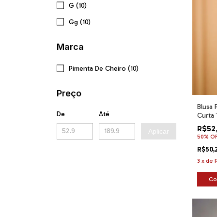
G (10)
Gg (10)
Marca
Pimenta De Cheiro (10)
Preço
Blusa 
De
Até
Curta 
R$52
Aplicar
50% O
R$50,
3
x
de
Co