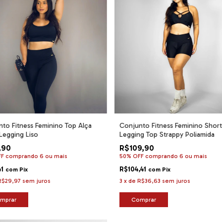
to Fitness Feminino Top Alça
Conjunto Fitness Feminino Short
Legging Liso
Legging Top Strappy Poliamida
,90
R$109,90
FF
comprando 6 ou mais
50% OFF
comprando 6 ou mais
41
R$104,41
com
Pix
com
Pix
R$29,97
sem juros
3
x
de
R$36,63
sem juros
mprar
Comprar