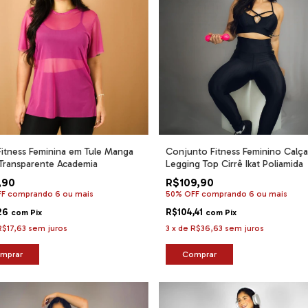
Fitness Feminina em Tule Manga
Conjunto Fitness Feminino Calça
Transparente Academia
Legging Top Cirrê Ikat Poliamida
,90
R$109,90
FF
comprando 6 ou mais
50% OFF
comprando 6 ou mais
26
R$104,41
com
Pix
com
Pix
R$17,63
sem juros
3
x
de
R$36,63
sem juros
mprar
Comprar