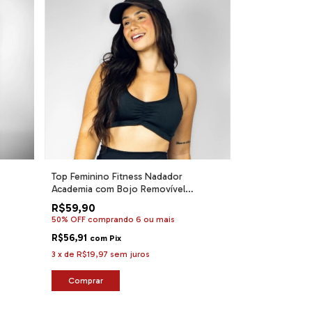
Top Feminino Fitness Nadador
Academia com Bojo Removível
Confortável Sustentação para Treino
R$59,90
50% OFF
comprando 6 ou mais
R$56,91
com
Pix
3
x
de
R$19,97
sem juros
Comprar