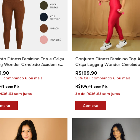
to Fitness Feminino Top e Calça
Conjunto Fitness Feminino Top A
ng Wonder Canelado Academia
Calça Legging Wonder Canelad
um
9,90
R$109,90
FF
comprando 6 ou mais
50% OFF
comprando 6 ou mais
,41
R$104,41
com
Pix
com
Pix
R$36,63
sem juros
3
x
de
R$36,63
sem juros
mprar
Comprar