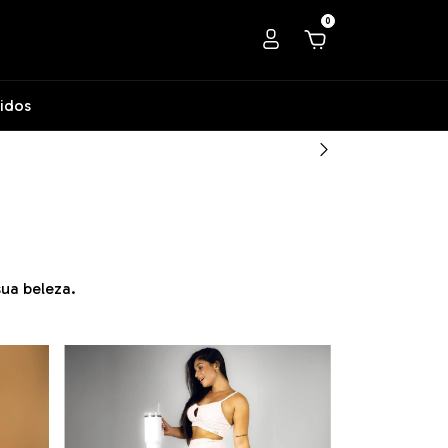
0
idos
sua beleza.